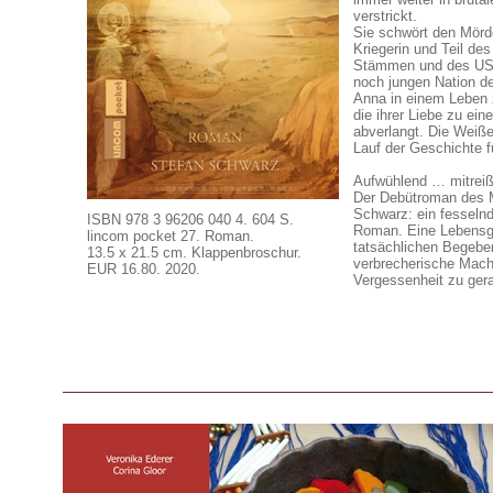
verstrickt.
Sie schwört den Mörde
Kriegerin und Teil d
Stämmen und des US-
noch jungen Nation der
Anna in einem Leben 
die ihrer Liebe zu ei
abverlangt. Die Weiße
Lauf der Geschichte 
Aufwühlend … mitrei
Der Debütroman des 
Schwarz: ein fesselnd
ISBN 978 3 96206 040 4. 604 S.
Roman. Eine Lebensge
lincom pocket 27. Roman.
tatsächlichen Begebe
13.5 x 21.5 cm. Klappenbroschur.
verbrecherische Mach
EUR 16.80. 2020.
Vergessenheit zu ger