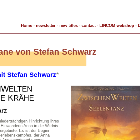
Home
-
newsletter
-
new titles
-
contact
-
LINCOM webshop
-
D
ane von Stefan Schwarz
it Stefan Schwarz
*
W
N
ELTEN
K
SE
RÄHE
arz
iederträchtigen Hinrichtung ihres
e Einwanderin Anna in die Wildnis
ergebiete. Es ist der Beginn
berlebenskampfes, der Anna
le Auseinandersetzungen