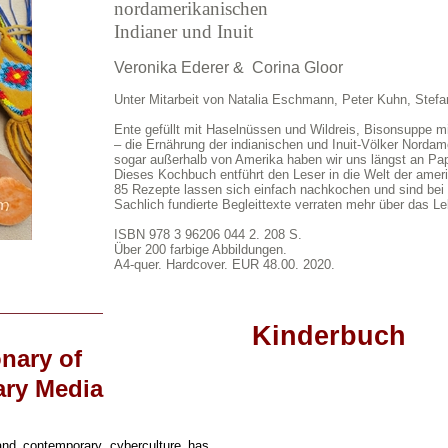
nordamerikanischen
Indianer und Inuit
Veronika Ederer & Corina Gloor
Unter Mitarbeit von Natalia Eschmann, Peter Kuhn, Stef
Ente gefüllt mit Haselnüssen und Wildreis, Bisonsuppe m
– die Ernährung der indianischen und Inuit-Völker Nordamer
sogar außerhalb von Amerika haben wir uns längst an Pa
Dieses Kochbuch entführt den Leser in die Welt der ameri
85 Rezepte lassen sich einfach nachkochen und sind bei
Sachlich fundierte Begleittexte verraten mehr über das L
ISBN 978 3 96206 044 2. 208 S.
Über 200 farbige Abbildungen.
A4-quer. Hardcover. EUR 48.00. 2020.
Kinderbuch
onary of
ry Media
nd contemporary cyberculture has