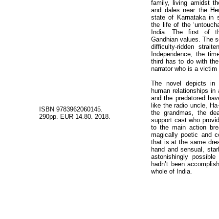
family, living amidst t
and dales near the Her
state of Karnataka in s
the life of the ‘untouch
India. The first of t
Gandhian values. The se
difficulty-ridden strait
Independence, the times
third has to do with th
narrator who is a victim
The novel depicts in
human relationships in 
and the predatored have
like the radio uncle, H
ISBN 9783962060145.
the grandmas, the dea
290pp. EUR 14.80. 2018.
support cast who provid
to the main action brea
magically poetic and co
that is at the same dre
hand and sensual, star
astonishingly possible 
hadn’t been accomplish
whole of India.