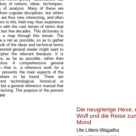
tory of notions, ideas, techniques,
s of analysis. Many of these are
rom cognate disciplines; but others
 are thus new, interesting, and often
rs to this field may thus experience
 with the vast terrain of terms that
last few decades. This dictionary is
e a map through this terrain. The
e a net as possible, so as to gather
ulk of the ideas and technical terms
erested general reader might want to
pher the relevant literature. It is
e, as far as possible, rather than
stive. A comprehensive general
eld—that is, a reference work for a
at presents the main aspects of the
nowhere to be found. There are
rent technological, historical or
 but a general reference manual that
s lacking. The purpose of the present
 gap.
Die neugrierige Hexe, 
Wolf und die Reise zu
Mond
Ute Litters-Wagatha