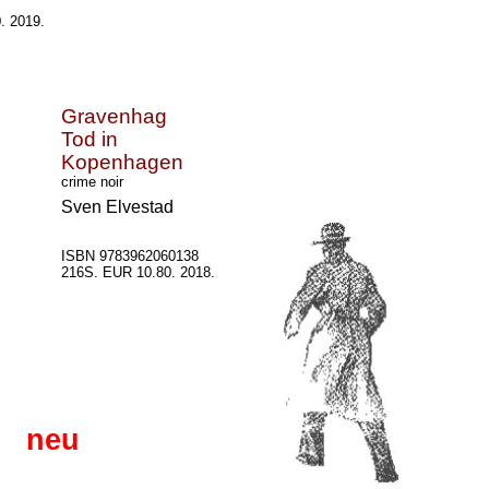
. 2019.
Gravenhag
Tod in
Ko
penhagen
crime noir
Sven Elvestad
ISBN 9783962060138
216S. EUR 10.80. 2018.
neu