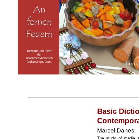
Basic Dicti
Contempora
Marcel Danesi
The study of media a