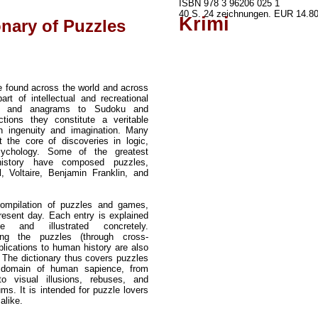
ISBN 978 3 96206 025 1
40 S. 24 zeichnungen. EUR 14.80
Krimi
onary of Puzzles
 found across the world and across
rt of intellectual and recreational
les and anagrams to Sudoku and
tions they constitute a veritable
ingenuity and imagination. Many
t the core of discoveries in logic,
ychology. Some of the greatest
history have composed puzzles,
l, Voltaire, Benjamin Franklin, and
compilation of puzzles and games,
present day. Each entry is explained
 and illustrated concretely.
ong the puzzles (through cross-
plications to human history are also
. The dictionary thus covers puzzles
domain of human sapience, from
o visual illusions, rebuses, and
s. It is intended for puzzle lovers
alike.