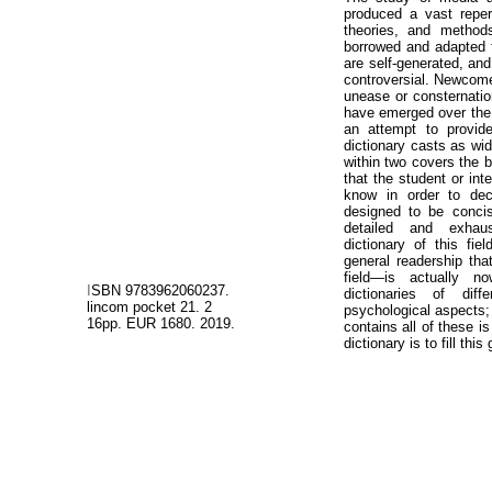
produced a vast reper
theories, and method
borrowed and adapted f
are self-generated, and
controversial. Newcome
unease or consternation
have emerged over the 
an attempt to provid
dictionary casts as wid
within two covers the b
that the student or int
know in order to deci
designed to be concis
detailed and exhau
dictionary of this fi
general readership th
field—is actually 
I
SBN 9783962060237.
dictionaries of diffe
lincom pocket 21. 2
psychological aspects;
16pp. EUR 1680. 2019.
contains all of these i
dictionary is to fill this