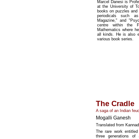
Marcel Danesi is Prof
at the University of 
books on puzzles and 
periodicals such as
Magazine," and "Psyc
centre within the F
Mathematics where he
all kinds. He is also e
various book series.
The Cradle
A saga of an Indian feud
Mogalli Ganesh
Translated from Kannada
The rare work entitle
three generations of 