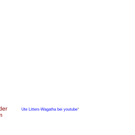
der
Ute Litters-Wagatha bei youtube
*
m