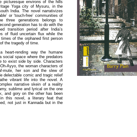
he picturesque environs of the hills
itage Yoga city of Mysuru, in the
outh India. The novel narrativizes
able’ or ‘touch-free’ communities of
he three generations belongs to
cond generation has to do with the
ened transition period after India’s
 of fluid uncertain flux while the
e times of the orphaned first person
 of the tragedy of time.
 a heart-rending way the humane
a social space where the predators
 to exist side by side. Characters
a-Oh-Ayyo, the woman characters of
f-mute, her son and the slew of
e delectable comic and tragic relief
the vibrant life into the novel. A
mplex narrative skein of a reality
amy, sublime and lyrical on the one
k, and gory on the other has been
in this novel, a literary feat that
ed, not just in Kannada but in the