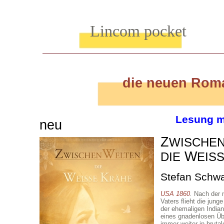
Lincom pocket
die neuen Rom
Lesung m
neu
Z
WISCHE
W
DIE
EIS
Stefan Schw
USA 1860
.
Nach der n
Vaters flieht die jung
der ehemaligen Indian
eines gnadenlosen Ü
immer weiter in bruta