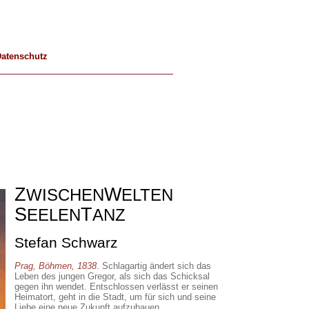
atenschutz
Z
W
WISCHEN
ELTEN
S
T
EELEN
ANZ
Stefan Schwarz
Prag, Böhmen, 1838
.
Schlagartig ändert sich das
Leben des jungen Gregor, als sich das Schicksal
gegen ihn wendet. Entschlossen verlässt er seinen
Heimatort, geht in die Stadt, um für sich und seine
Liebe eine neue Zukunft aufzubauen.