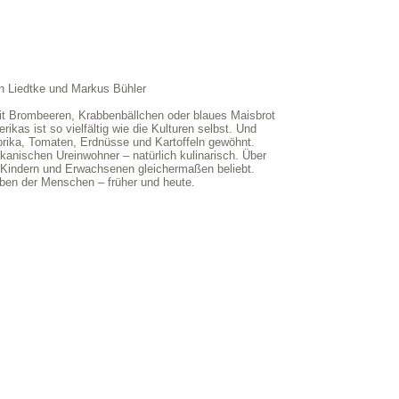
an Liedtke und Markus Bühler
it Brombeeren, Krabbenbällchen oder blaues Maisbrot
ikas ist so vielfältig wie die Kulturen selbst. Und
prika, Tomaten, Erdnüsse und Kartoffeln gewöhnt.
kanischen Ureinwohner – natürlich kulinarisch. Über
 Kindern und Erwachsenen gleichermaßen beliebt.
eben der Menschen – früher und heute.