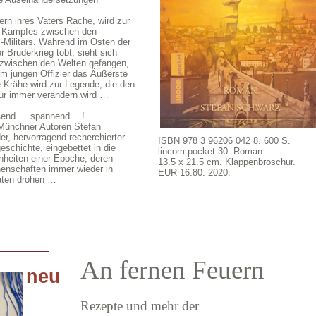
rn ihres Vaters Rache, wird zur
es Kampfes zwischen den
Militärs. Während im Osten der
 Bruderkrieg tobt, sieht sich
zwischen den Welten gefangen,
nem jungen Offizier das Äußerste
 Krähe wird zur Legende, die den
für immer verändern wird …
ßend … spannend …!
Münchner Autoren Stefan
er, hervorragend recherchierter
ISBN 978 3 96206 042 8. 600 S.
schichte, eingebettet in die
lincom pocket 30. Roman.
nheiten einer Epoche, deren
13.5 x 21.5 cm. Klappenbroschur.
enschaften immer wieder in
EUR 16.80. 2020.
aten drohen …
An fernen Feuern
neu
Rezepte und mehr der