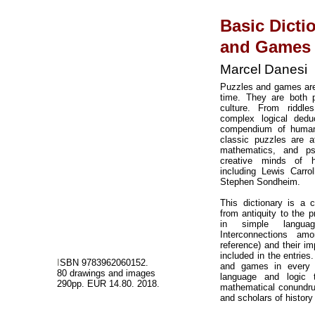
Basic Dicti
and
Ga
me
s
Marcel Danesi
Puzzles and games are
time. They are both pa
culture. From ridd
complex logical deduc
compendium of human 
classic puzzles are a
mathematics, and ps
creative minds of 
including Lewis Carrol
Stephen Sondheim.
This dictionary is a 
from antiquity to the 
in simple language
Interconnections am
reference) and their im
included in the entries
I
SBN 9783962060152.
and games in every 
80 drawings and images
language and logic t
290pp. EUR 14.80. 2018.
mathematical conundrum
and scholars of history 